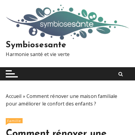
S
k
i
p
t
o
Symbiosesante
c
Harmonie santé et vie verte
o
n
t
e
n
t
Accueil
»
Comment rénover une maison familiale
pour améliorer le confort des enfants ?
Famille
Comment rénover une