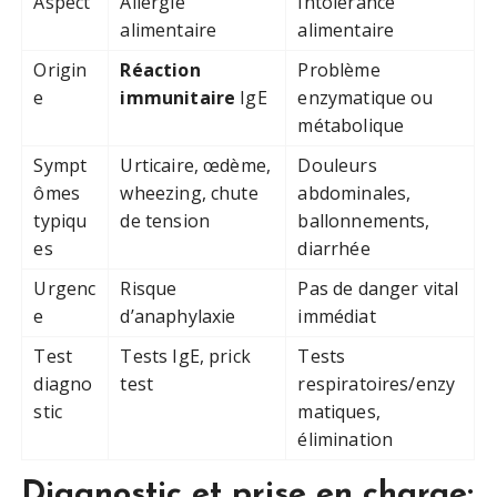
Aspect
Allergie
Intolérance
alimentaire
alimentaire
Origin
Réaction
Problème
e
immunitaire
IgE
enzymatique ou
métabolique
Sympt
Urticaire, œdème,
Douleurs
ômes
wheezing, chute
abdominales,
typiqu
de tension
ballonnements,
es
diarrhée
Urgenc
Risque
Pas de danger vital
e
d’anaphylaxie
immédiat
Test
Tests IgE, prick
Tests
diagno
test
respiratoires/enzy
stic
matiques,
élimination
Diagnostic et prise en charge: