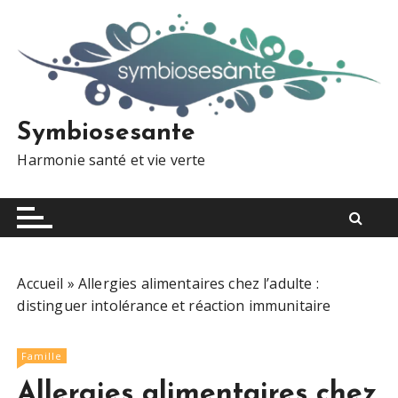
S
k
i
p
t
o
Symbiosesante
c
Harmonie santé et vie verte
o
n
t
e
n
t
Accueil
»
Allergies alimentaires chez l’adulte :
distinguer intolérance et réaction immunitaire
Famille
Allergies alimentaires chez