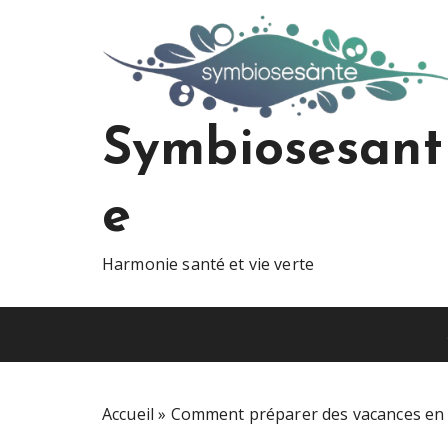
S
k
i
p
t
o
Symbiosesant
c
o
e
n
t
e
Harmonie santé et vie verte
n
t
Accueil
»
Comment préparer des vacances en f