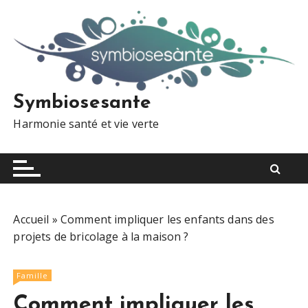
S
k
i
p
t
o
Symbiosesante
c
Harmonie santé et vie verte
o
n
t
e
n
t
Accueil
»
Comment impliquer les enfants dans des
projets de bricolage à la maison ?
Famille
Comment impliquer les