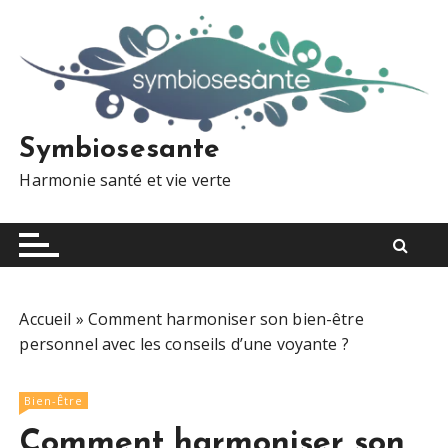
S
k
i
p
t
o
Symbiosesante
c
Harmonie santé et vie verte
o
n
t
e
n
t
Accueil
»
Comment harmoniser son bien-être
personnel avec les conseils d’une voyante ?
Bien-Être
Comment harmoniser son