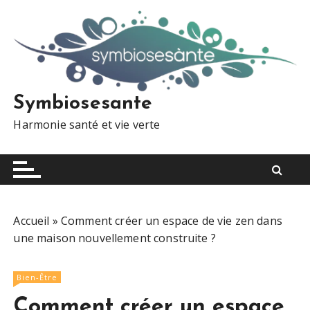
S
k
i
p
t
o
Symbiosesante
c
Harmonie santé et vie verte
o
n
t
e
n
t
Accueil
»
Comment créer un espace de vie zen dans
une maison nouvellement construite ?
Bien-Être
Comment créer un espace