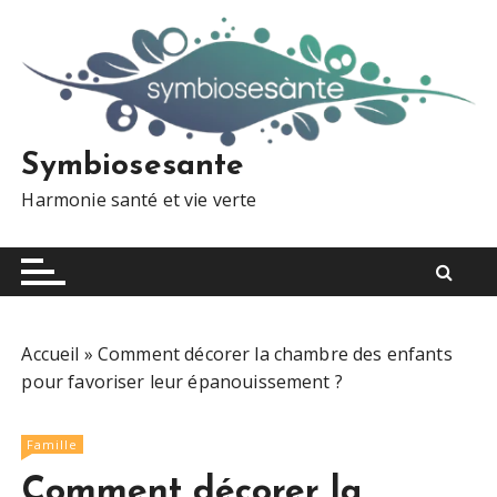
S
k
i
p
t
o
Symbiosesante
c
Harmonie santé et vie verte
o
n
t
e
n
t
Accueil
»
Comment décorer la chambre des enfants
pour favoriser leur épanouissement ?
Famille
Comment décorer la