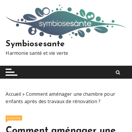
S
k
i
p
t
o
Symbiosesante
c
Harmonie santé et vie verte
o
n
t
e
n
t
Accueil
»
Comment aménager une chambre pour
enfants après des travaux de rénovation ?
Famille
Comment aménager une