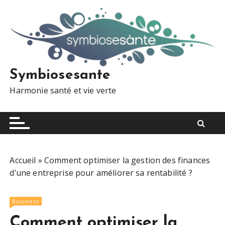
S
k
i
p
t
o
Symbiosesante
c
Harmonie santé et vie verte
o
n
t
e
n
t
Accueil
»
Comment optimiser la gestion des finances
d’une entreprise pour améliorer sa rentabilité ?
Business
Comment optimiser la