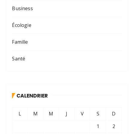
Business
Écologie
Famille
Santé
CALENDRIER
L
M
M
J
V
S
D
1
2