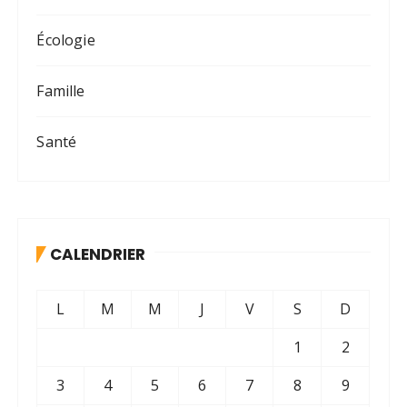
Écologie
Famille
Santé
CALENDRIER
L
M
M
J
V
S
D
1
2
3
4
5
6
7
8
9