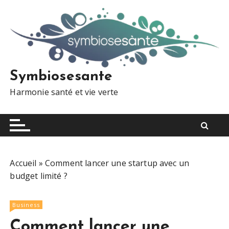
S
k
i
p
t
o
Symbiosesante
c
Harmonie santé et vie verte
o
n
t
e
n
t
Accueil
»
Comment lancer une startup avec un
budget limité ?
Business
Comment lancer une