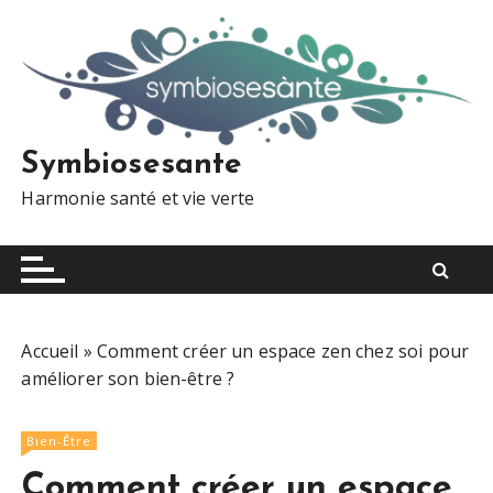
S
k
i
p
t
o
Symbiosesante
c
Harmonie santé et vie verte
o
n
t
e
n
t
Accueil
»
Comment créer un espace zen chez soi pour
améliorer son bien-être ?
Bien-Être
Comment créer un espace