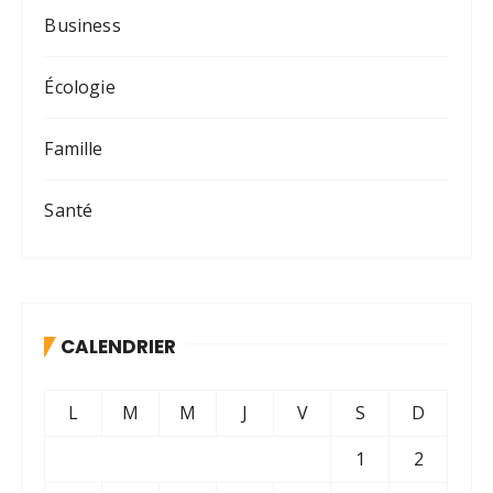
Business
Écologie
Famille
Santé
CALENDRIER
L
M
M
J
V
S
D
1
2