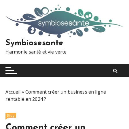
S
k
i
p
t
o
Symbiosesante
c
Harmonie santé et vie verte
o
n
t
e
n
t
Accueil
»
Comment créer un business en ligne
rentable en 2024 ?
Blog
Comment créer un