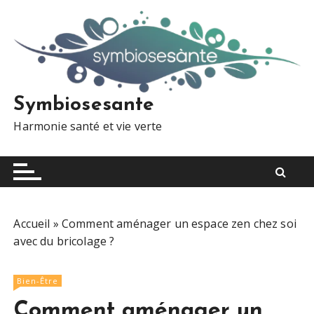
S
k
i
p
t
o
Symbiosesante
c
Harmonie santé et vie verte
o
n
t
e
n
t
Accueil
»
Comment aménager un espace zen chez soi
avec du bricolage ?
Bien-Être
Comment aménager un