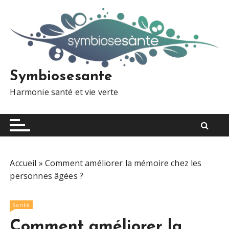
S
k
i
p
t
o
Symbiosesante
c
Harmonie santé et vie verte
o
n
t
e
n
t
Accueil
»
Comment améliorer la mémoire chez les
personnes âgées ?
Santé
Comment améliorer la